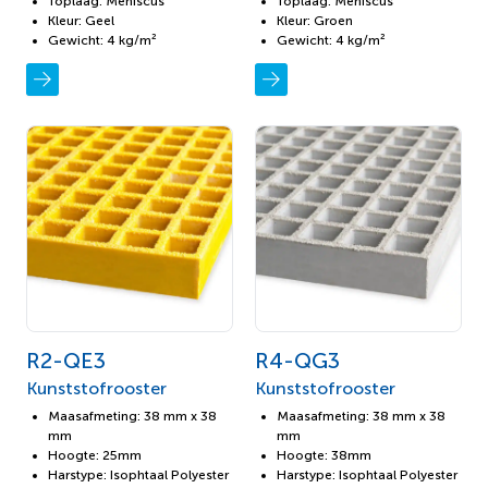
Toplaag: Meniscus
Toplaag: Meniscus
Kleur: Geel
Kleur: Groen
Gewicht: 4 kg/m²
Gewicht: 4 kg/m²
R2-QE3
R4-QG3
Kunststofrooster
Kunststofrooster
Maasafmeting: 38 mm x 38
Maasafmeting: 38 mm x 38
mm
mm
Hoogte: 25mm
Hoogte: 38mm
Harstype: Isophtaal Polyester
Harstype: Isophtaal Polyester