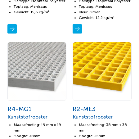
Harstype: Isophtaal Polyester
Harstype: Isophtaal Polyester
Toplaag: Meniscus
Toplaag: Meniscus
Gewicht: 15,6 kg/m²
Kleur: Groen
Gewicht: 12,2 kg/m²
R4-MG1
R2-ME3
Kunststofrooster
Kunststofrooster
Maasafmeting: 19 mm x 19
Maasafmeting: 38 mm x 38
mm
mm
Hoogte: 38mm
Hoogte: 25mm