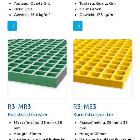
Toplaag: Quartz Grit
Toplaag: Quartz Grit
Kleur: Grijs
Kleur: Groen
Gewicht: 15,6 kg/m²
Gewicht: 17,5 kg/m²
R3-MR3
R3-ME3
Kunststofrooster
Kunststofrooster
Maasafmeting: 38 mm x 38
Maasafmeting: 38 mm x 38
mm
mm
Hoogte: 30mm
Hoogte: 30mm
Harstype: Isophtaal Polyester
Harstype: Isophtaal Polyester