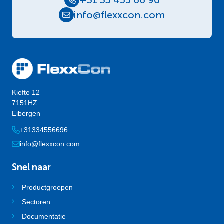
+31 33 455 66 96
info@flexxcon.com
Kiefte 12
7151HZ
Eibergen
+31334556696
info@flexxcon.com
Snel naar
Productgroepen
Sectoren
Documentatie