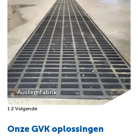
Austernfabrik
Berichten
1
2
Volgende
paginering
Onze GVK oplossingen