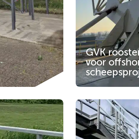
GVK rooste
voor offsho
scheepspro