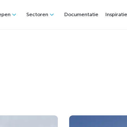
epen
Sectoren
Documentatie
Inspirati
lossingen
voor elk
 en krijg direct inzicht in hoe onze GVK oplossinge
ct zie je welke materialen zijn gebruikt en hoe het v