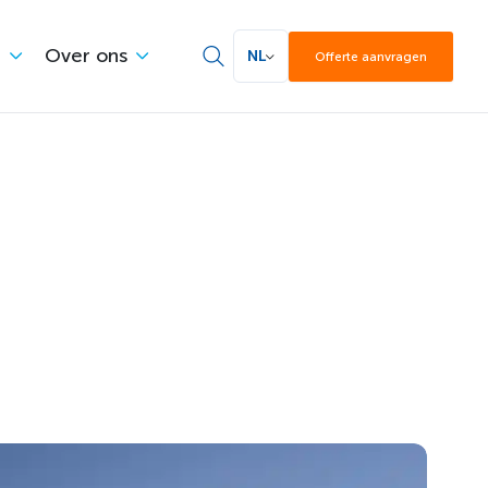
e
Over ons
NL
Offerte aanvragen
Zoek
 project
n in de praktijk worden toegepast en
olledige proces is verlopen.