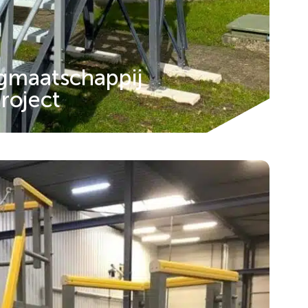
ngmaatschappij
project