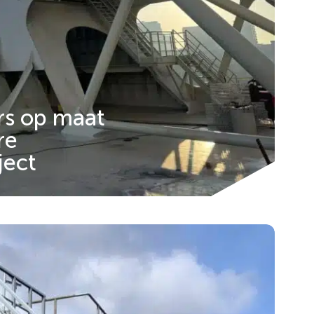
rs op maat
re
ject