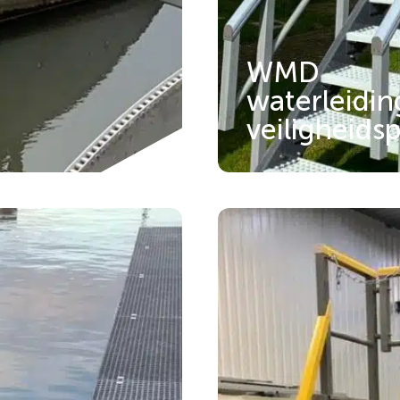
WMD
waterleidi
veiligheids